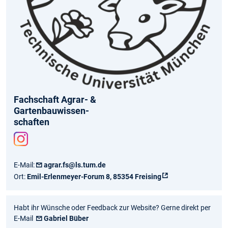
Fachschaft Agrar- &
Gartenbauwissen-
schaften
Inst
agr
E-Mail:
agrar.fs@ls.tum.de
am
Ort:
Emil-Erlenmeyer-Forum 8, 85354 Freising
Habt ihr Wünsche oder Feedback zur Website? Gerne direkt per
E-Mail
Gabriel Büber