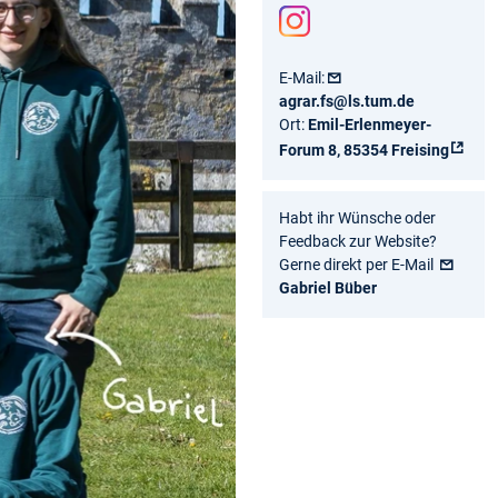
Inst
agr
E-Mail:
am
agrar.fs@ls.tum.de
Ort:
Emil-Erlenmeyer-
Forum 8, 85354 Freising
Habt ihr Wünsche oder
Feedback zur Website?
Gerne direkt per E-Mail
Gabriel Büber