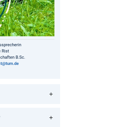
ssprecherin
 Rist
chaften B.Sc.
ist@tum.de
r