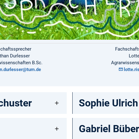
chaftssprecher
Fachschaft
than Durlesser
Lotte
issenschaften B.Sc.
Agrarwissens
an.durlesser@tum.de
lotte.r
chuster
Sophie Ulrich
Gabriel Bübe