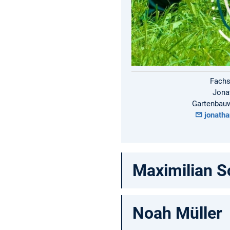
Fachs
Jona
Gartenbauw
jonath
Maximilian S
Noah Müller