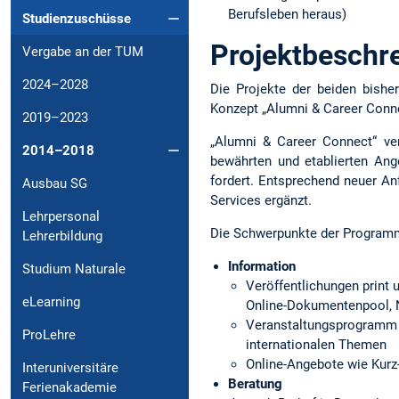
Berufsleben heraus)
Studienzuschüsse
Projektbeschr
Vergabe an der TUM
2024–2028
Die Projekte der beiden bish
Konzept „Alumni & Career Conne
2019–2023
„Alumni & Career Connect“ ve
2014–2018
bewährten und etablierten Ang
fordert. Entsprechend neuer A
Ausbau SG
Services ergänzt.
Lehrpersonal
Die Schwerpunkte der Programm
Lehrerbildung
Information
Studium Naturale
Veröffentlichungen print u
eLearning
Online-Dokumentenpool, N
Veranstaltungsprogramm z
ProLehre
internationalen Themen
Online-Angebote wie Kurz-
Interuniversitäre
Beratung
Ferienakademie