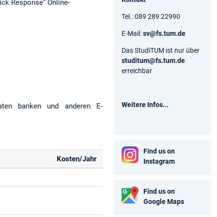
uick Response“ Online-
Tel.: 089 289 22990
E-Mail:
sv@fs.tum.de
Das StudiTUM ist nur über
studitum@fs.tum.de
erreichbar
Weitere Infos...
Daten banken und anderen E-
Find us on
Kosten/Jahr
Instagram
Find us on
Google Maps