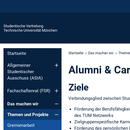
Studentische Vertretung
Technische Universität München
Startseite
Startseite
Das machen wir
Themen
Allgemeiner
Alumni & Ca
Studentischer
Ausschuss (AStA)
Ziele
Fachschaftenrat (FSR)
Verbindungsglied zwischen Stu
Das machen wir
Förderung der Berufsfähigke
Themen und Projekte
des TUM Netzwerks
Zielgruppenspezifische Karr
Gremienarbeit
Förderung des persönlichen 