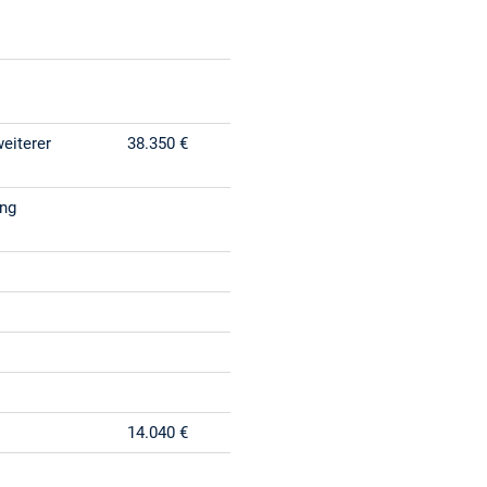
eiterer
38.350 €
ung
14.040 €