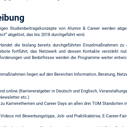
eibung
erigen Studienbeitragskonzepte von Alumni & Career werden abg
ct“ abgelöst, das bis 2018 durchgeführt wird.
rbindet die bislang bereits durchgeführten Einzelmaßnahmen zu
ebote fortführt, das Netzwerk und dessen Kontakte verstärkt nu
nforderungen und Bedürfnisse werden die Programme weiter entwick
maßnahmen liegen auf den Bereichen Information, Beratung, Netz
nd online (Karriereratgeber in Deutsch und Englisch, Veranstaltungsk
ewsletter etc.)
u Karrierethemen und Career Days an allen drei TUM Standorten in
Videos mit Bewerbungstipps, Job- und Praktikabörse, E-Career-Fair 