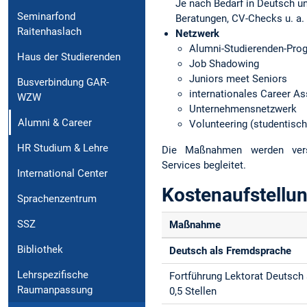
Je nach Bedarf in Deutsch un
Seminarfond
Beratungen, CV-Checks u. a.
Raitenhaslach
Netzwerk
Alumni-Studierenden-Pr
Haus der Studierenden
Job Shadowing
Juniors meet Seniors
Busverbindung GAR-
internationales Career A
WZW
Unternehmensnetzwerk
Alumni & Career
Volunteering (studentisch
HR Studium & Lehre
Die Maßnahmen werden verst
Services begleitet.
International Center
Kostenaufstellu
Sprachenzentrum
SSZ
Maßnahme
Bibliothek
Deutsch als Fremdsprache
Lehrspezifische
Fortführung Lektorat Deutsch
Raumanpassung
0,5 Stellen