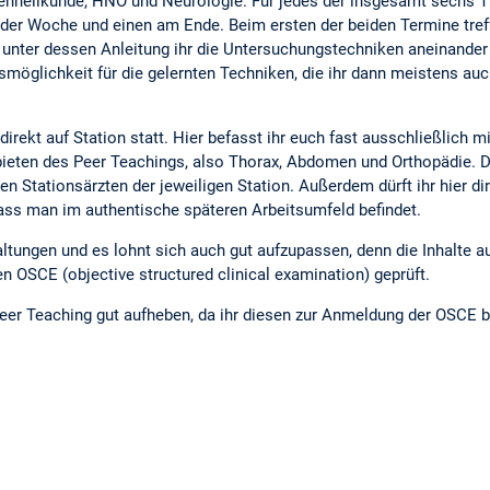
enheilkunde, HNO und Neurologie. Für jedes der insgesamt sechs T
er Woche und einen am Ende. Beim ersten der beiden Termine trefft
 unter dessen Anleitung ihr die Untersuchungstechniken aneinander
möglichkeit für die gelernten Techniken, die ihr dann meistens au
direkt auf Station statt. Hier befasst ihr euch fast ausschließlich
eten des Peer Teachings, also Thorax, Abdomen und Orthopädie. Di
en Stationsärzten der jeweiligen Station. Außerdem dürft ihr hier di
dass man im authentische späteren Arbeitsumfeld befindet.
altungen und es lohnt sich auch gut aufzupassen, denn die Inhalte
n OSCE (objective structured clinical examination) geprüft.
er Teaching gut aufheben, da ihr diesen zur Anmeldung der OSCE b