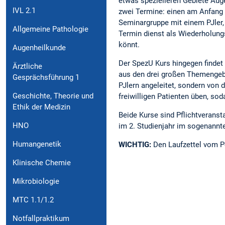
etwas spezielleren Gebiete Aug
IVL 2.1
zwei Termine: einen am Anfang d
Seminargruppe mit einem PJler,
Allgemeine Pathologie
Termin dienst als Wiederholungs
könnt.
Augenheilkunde
Der SpezU Kurs hingegen findet 
Ärztliche
aus den drei großen Themengebi
Gesprächsführung 1
PJlern angeleitet, sondern von d
Geschichte, Theorie und
freiwilligen Patienten üben, so
Ethik der Medizin
Beide Kurse sind Pflichtveranst
HNO
im 2. Studienjahr im sogenannte
Humangenetik
WICHTIG:
Den Laufzettel vom Pe
Klinische Chemie
Mikrobiologie
MTC 1.1/1.2
Notfallpraktikum