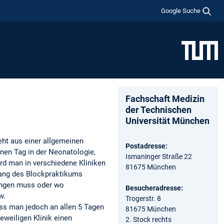
Google Suche
Fachschaft Medizin
der Technischen
Universität München
eht aus einer allgemeinen
Postadresse:
inen Tag in der Neonatologie,
Ismaninger Straße 22
ird man in verschiedene Kliniken
81675 München
nfang des Blockpraktikums
ringen muss oder wo
Besucheradresse:
w.
Trogerstr. 8
s man jedoch an allen 5 Tagen
81675 München
eweiligen Klinik einen
2. Stock rechts