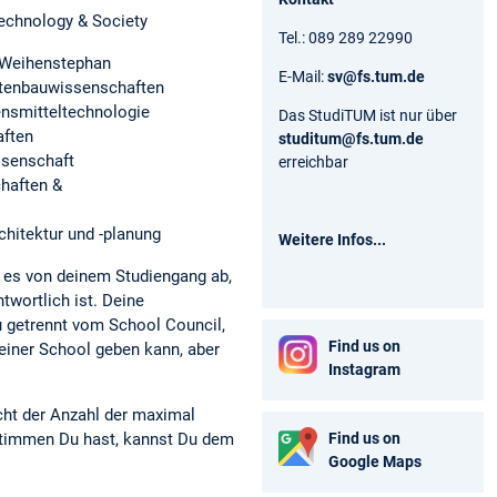
echnology & Society
Tel.: 089 289 22990
Weihenstephan
E-Mail:
sv@fs.tum.de
rtenbauwissenschaften
ensmitteltechnologie
Das StudiTUM ist nur über
aften
studitum@fs.tum.de
ssenschaft
erreichbar
haften &
hitektur und -planung
Weitere Infos...
 es von deinem Studiengang ab,
twortlich ist. Deine
u getrennt vom School Council,
Find us on
einer School geben kann, aber
Instagram
cht der Anzahl der maximal
Find us on
 Stimmen Du hast, kannst Du dem
Google Maps