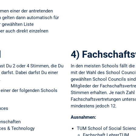
men einer der antretenden
 gelten dann automatisch für
r gewählten Liste
r auch direkt einzelnen
l
4) Fachschafts
st Du 2 oder 4 Stimmen, die Du
In den meisten Schools fällt di
 darfst. Dabei darfst Du einer
mit der Wahl des School Counc
.
gewählten School Councils sind
Mitglieder der Fachschaftsvertr
einer der folgenden Schools
Stimmen erhalten. Je nach Zahl d
Fachschaftsvertretungen untersch
mindestens jedoch 12.
nces
Ausnahmen:
enschaften
ces & Technology
TUM School of Social Scien
Fachschaft LehrerTUM