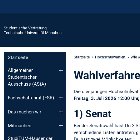
Studentische Vertretung
Technische Universität München
Startseite
Startseite
Hochschulwahlen
Wie w
Allgemeiner
Wahlverfahr
Studentischer
Ausschuss (AStA)
Die diesjährigen Hochschulwah
Fachschaftenrat (FSR)
Freitag, 3. Juli 2026 12:00 Uhr,
1) Senat
Das machen wir
Bei der Senatswahl hast Du 2 S
Mitmachen
verschiedene Listen antreten, gi
StudiTUM-Häuser der
Du hast zwei Möglichkeiten: